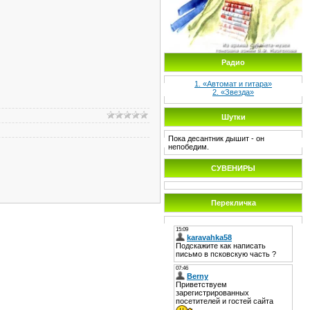
Радио
1. «Автомат и гитара»
2. «Звезда»
Шутки
Пока десантник дышит - он
непобедим.
СУВЕНИРЫ
Перекличка