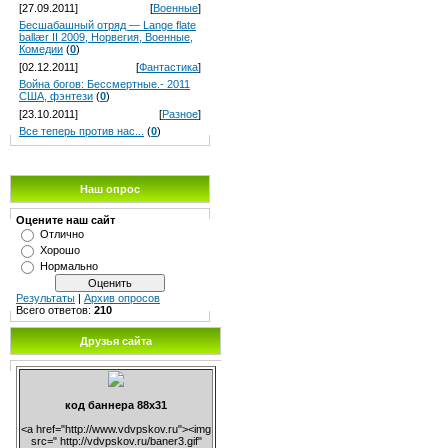
[27.09.2011]
[
Военные
]
Бесшабашный отряд — Lange flate
ballær II 2009, Норвегия, Военные,
Комедии
(
0
)
[02.12.2011]
[
Фантастика
]
Война богов: Бессмертные.- 2011
США, фэнтези
(
0
)
[23.10.2011]
[
Разное
]
Все теперь против нас...
(
0
)
Наш опрос
Оцените наш сайт
Отлично
Хорошо
Нормально
Результаты
|
Архив опросов
Всего ответов:
210
Друзья сайта
код баннера 88х31
<a href="http://www.vdvpskov.ru"><img
src=" http://vdvpskov.ru/baner3.gif"