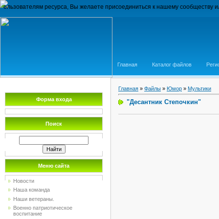
елям ресурса, Вы желаете присоединиться к нашему сообществу или хотите 
Главная
Каталог файлов
Реги
Главная
»
Файлы
»
Юмор
»
Мультики
Форма входа
"Десантник Степочкин"
Поиск
Меню сайта
Новости
Наша команда
Наши ветераны.
Военно патриотическое
воспитание