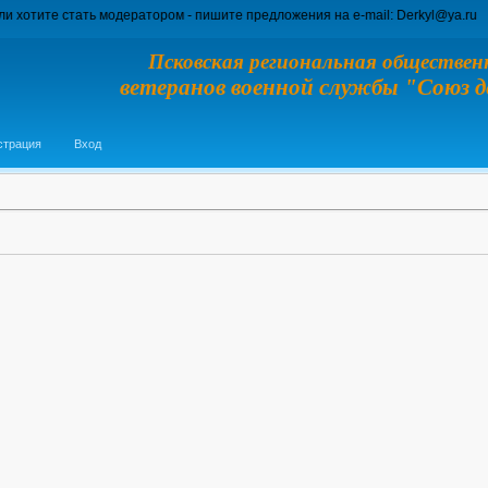
стать модератором - пишите предложения на e-mail: Derkyl@ya.ru
Перевод сай
Псковская региональная обществен
ветеранов военной службы "Союз 
страция
Вход