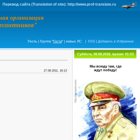
та (Translation of site): http://www.prof-translate.ru
ная организация
десантников"
Гость
| Группа "
Гости
" | новых ЛС:
|
RSS
|
Добавить в Избранное
Суббота, 08.08.2026, время: 01:53
Мы всюду там, где
ждут победу!
27.08.2011, 18:13