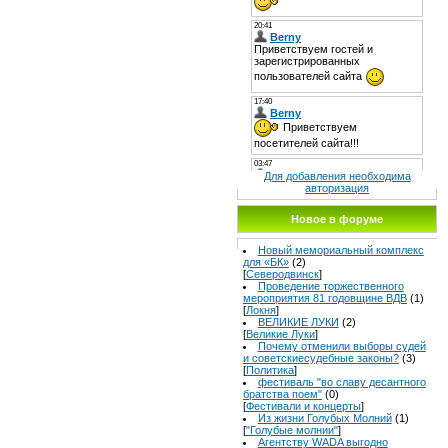
Для добавления необходима
авторизация
Новое в форуме
Новый мемориальный комплекс
для «БК»
(2)
[
Северодвинск
]
Проведение торжественного
мероприятия 81 годовщине ВДВ
(1)
[
Локня
]
ВЕЛИКИЕ ЛУКИ
(2)
[
Великие Луки
]
Почему отменили выборы судей
и советскиесудебные законы?
(3)
[
Политика
]
фестиваль "во славу десантного
братства поем"
(0)
[
Фестивали и концерты
]
Из жизни Голубых Молний
(1)
[
"Голубые молнии"
]
Агентству WADA выгодно