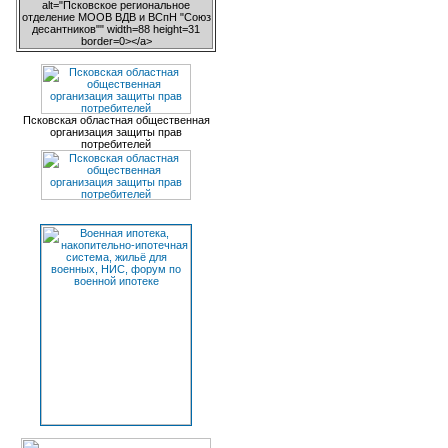
alt="Псковское региональное
отделение МООВ ВДВ и ВСпН "Союз
десантников"" width=88 height=31
border=0></a>
Псковская областная общественная
организация защиты прав
потребителей