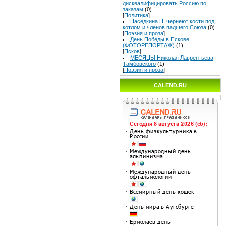
дисквалифицировать Россию по
заказам
(0)
[
Политика
]
Наседкина Н. чернеют кости под
котлом и членов падшего Союза
(0)
[
Поэзия и проза
]
День Победы в Пскове
(ФОТОРЕПОРТАЖ)
(1)
[
Псков
]
МЕСЯЦЫ Николая Лаврентьева
Тамбовского
(1)
[
Поэзия и проза
]
CALEND.RU