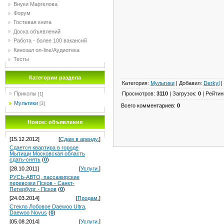
Внуки Маргелова
Форум
Гостевая книга
Доска объявлений
Работа - более 100 вакансий
Кинозал on-line/Аудиотека
Тесты
Категории раздела
Категория
:
Мультики
|
Добавил
:
Derkyl
|
Просмотров
:
3110
|
Загрузок
:
0
|
Рейтин
Приколы
[1]
Мультики
[3]
Всего комментариев
:
0
Новое: объявления
[15.12.2012]
[
Сдам в аренду.
]
Сдается квартира в городе
Мытищи Московская область
сдать-снять
(
0
)
[28.10.2011]
[
Услуги.
]
РУСЬ-АВТО, пассажирские
перевозки Псков - Санкт-
Петербург - Псков
(
0
)
[24.03.2014]
[
Продам.
]
Стекло Лобовое Daewoo Ultra,
Daewoo Novus
(
0
)
[05.08.2014]
[
Услуги.
]