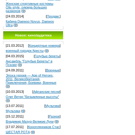
Женские спортивные костюмы
Olis-style, одежда больших
размеров
(
0
)
[24.03.2014]
[
Продам.
]
Кабина Daewoo Novus, Daewoo
Ultra
(
0
)
Новое: кино/аудитека
[21.03.2012]
[
Концертные номера
]
военный городок Кресты
(
0
)
[04.03.2015]
[
Голубые береты
]
Ансамбль "Голубые Береты" в
Пскове
(
0
)
[24.09.2011]
[
Военные
]
Эпоха героев — Age of Heroes,
2011, Великобритания,
Приключения, Боевики, Военные
(
0
)
[10.03.2013]
[
Афганские песни
]
Олег Ветер "Безымянные высоты"
(
0
)
[13.07.2011]
[
Мультики
]
Мультики
(
0
)
[15.12.2011]
[
Разное
]
Владимир Мазур-Великие Луки
(
0
)
[17.07.2011]
[
Коноплянников Стас
]
ШЕСТАЯ РОТА
(
0
)