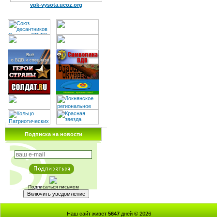
vpk-vysota.ucoz.org
Подписка на новости
Подписаться письмом
Наш сайт живет
5647
дней © 2026