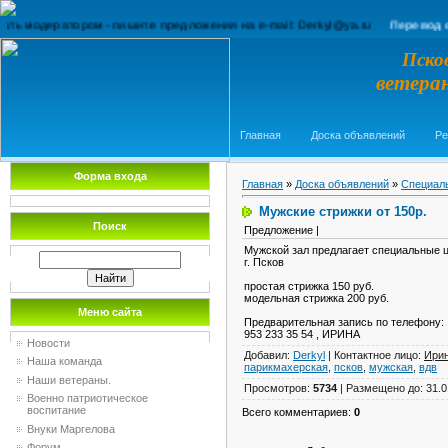
одератором - пишите предложения на e-mail: Derkyl@ya.ru
Перевод сайта (Tran
Пско
ветера
Главная
Доска объявлений
Ре
Форма входа
Главная
»
Доска объявлений
»
Специал
Мужские стрижки от 150р.
Поиск
Предложение |
Мужской зал предлагает специальные 
г. Псков
простая стрижка 150 руб.
модельная стрижка 200 руб.
Меню сайта
Предварительная запись по телефону:
953 233 35 54 , ИРИНА
Новости
Добавил
:
Derkyl
|
Контактное лицо
:
Ири
Наша команда
парикмахерская
,
псков
,
мужская
,
вдв
Наши ветераны.
Просмотров
:
5734
|
Размещено до
: 31.
Военно патриотическое
воспитание
Всего комментариев
:
0
Внуки Маргелова
Форум