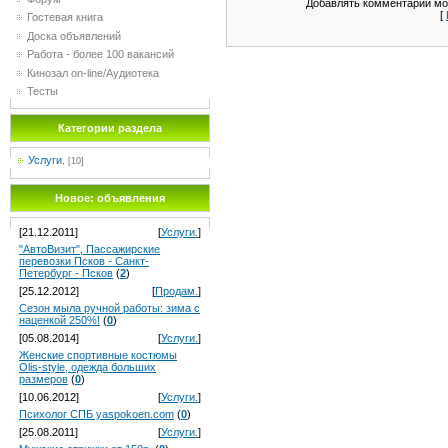
Добавлять комментарии мог
[
Гостевая книга
Доска объявлений
Работа - более 100 вакансий
Кинозал on-line/Аудиотека
Тесты
Категории раздела
Услуги.
[10]
Новое: объявления
[21.12.2011]
[
Услуги.
]
"АвтоВизит", Пассажирские
перевозки Псков - Санкт-
Петербург - Псков
(
2
)
[25.12.2012]
[
Продам.
]
Сезон мыла ручной работы: зима с
наценкой 250%!
(
0
)
[05.08.2014]
[
Услуги.
]
Женские спортивные костюмы
Olis-style, одежда больших
размеров
(
0
)
[10.06.2012]
[
Услуги.
]
Психолог СПБ yaspokoen.com
(
0
)
[25.08.2011]
[
Услуги.
]