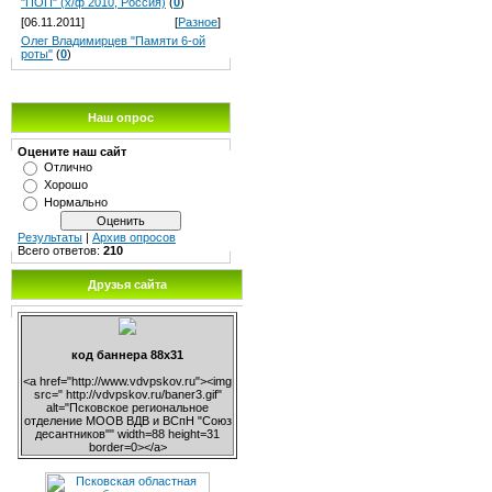
"ПОП" (х/ф 2010, Россия)
(
0
)
[06.11.2011]
[
Разное
]
Олег Владимирцев "Памяти 6-ой
роты"
(
0
)
Наш опрос
Оцените наш сайт
Отлично
Хорошо
Нормально
Результаты
|
Архив опросов
Всего ответов:
210
Друзья сайта
код баннера 88х31
<a href="http://www.vdvpskov.ru"><img
src=" http://vdvpskov.ru/baner3.gif"
alt="Псковское региональное
отделение МООВ ВДВ и ВСпН "Союз
десантников"" width=88 height=31
border=0></a>