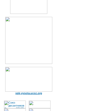
vpk-vysota.ucoz.org