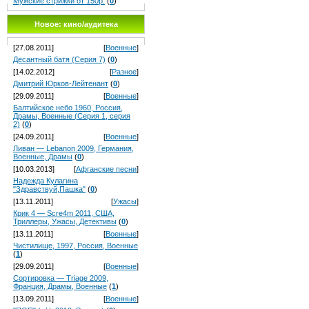
Мужские стрижки от 150р.
(
0
)
Новое: кино/аудитека
[27.08.2011]
[
Военные
]
Десантный батя (Серия 7)
(
0
)
[14.02.2012]
[
Разное
]
Дмитрий Юрков-Лейтенант
(
0
)
[29.09.2011]
[
Военные
]
Балтийское небо 1960, Россия,
Драмы, Военные (Серия 1, серия
2)
(
0
)
[24.09.2011]
[
Военные
]
Ливан — Lebanon 2009, Германия,
Военные, Драмы
(
0
)
[10.03.2013]
[
Афганские песни
]
Надежда Кулагина
"Здравствуй,Пашка"
(
0
)
[13.11.2011]
[
Ужасы
]
Крик 4 — Scre4m 2011, США,
Триллеры, Ужасы, Детективы
(
0
)
[13.11.2011]
[
Военные
]
Чистилище, 1997, Россия, Военные
(
1
)
[29.09.2011]
[
Военные
]
Сортировка — Triage 2009,
Франция, Драмы, Военные
(
1
)
[13.09.2011]
[
Военные
]