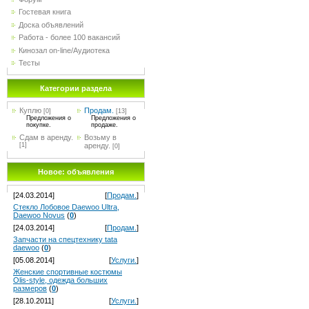
Гостевая книга
Доска объявлений
Работа - более 100 вакансий
Кинозал on-line/Аудиотека
Тесты
Категории раздела
Куплю
Продам.
[0]
[13]
Предложения о
Предложения о
покупке.
продаже.
Сдам в аренду.
Возьму в
[1]
аренду.
[0]
Новое: объявления
[24.03.2014]
[
Продам.
]
Стекло Лобовое Daewoo Ultra,
Daewoo Novus
(
0
)
[24.03.2014]
[
Продам.
]
Запчасти на спецтехнику tata
daewoo
(
0
)
[05.08.2014]
[
Услуги.
]
Женские спортивные костюмы
Olis-style, одежда больших
размеров
(
0
)
[28.10.2011]
[
Услуги.
]