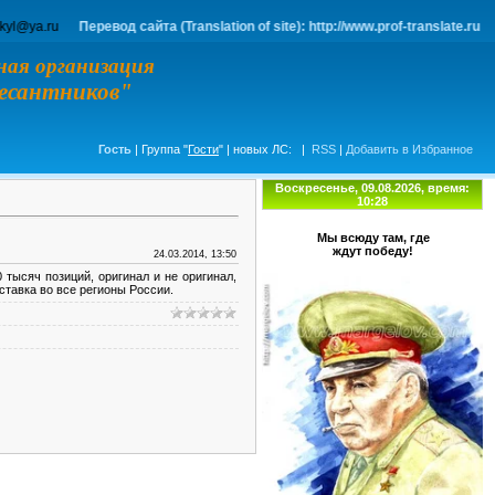
Перевод сайта (Translation of site): http://www.prof-translate.ru
ная организация
десантников"
Гость
| Группа "
Гости
" | новых ЛС:
|
RSS
|
Добавить в Избранное
Воскресенье, 09.08.2026, время:
10:28
Мы всюду там, где
ждут победу!
24.03.2014, 13:50
 тысяч позиций, оригинал и не оригинал,
оставка во все регионы России.