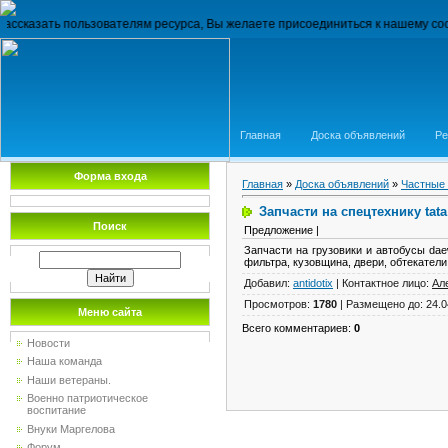
 пользователям ресурса, Вы желаете присоединиться к нашему сообществу и
Главная
Доска объявлений
Ре
Форма входа
Главная
»
Доска объявлений
»
Частные
Запчасти на спецтехнику tat
Поиск
Предложение |
Запчасти на грузовики и автобусы dae
фильтра, кузовщина, двери, обтекатели,
Добавил
:
antidotix
|
Контактное лицо
:
Ал
Просмотров
:
1780
|
Размещено до
: 24.
Меню сайта
Всего комментариев
:
0
Новости
Наша команда
Наши ветераны.
Военно патриотическое
воспитание
Внуки Маргелова
Форум