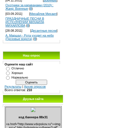
[04.11.2011]
[
Военные
]
Охотники за караванами (2010)::
Жанр: Военные
(
0
)
[03.09.2011]
[
Михайлов Михаил
]
ПРАЗДНИЧНЫЕ ПЕСНИ В
ИСПОЛНЕНИИ МИХАИЛА
МИХАЙЛОВА
(
0
)
[28.08.2011]
[
Десантные песни
]
А. Маршал - Рота уходит на небо
(Грозовые ворота)
(
0
)
Наш опрос
Оцените наш сайт
Отлично
Хорошо
Нормально
Результаты
|
Архив опросов
Всего ответов:
210
Друзья сайта
код баннера 88х31
<a href="http://www.vdvpskov.ru"><img
src=" http://vdvpskov.ru/baner3.gif"