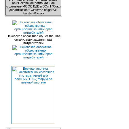
alt="Псковское региональное
отделение МООВ ВДВ и ВСпН "Союз
десантников"" width=88 height=31
border=0></a>
Псковская областная общественная
организация защиты прав
потребителей