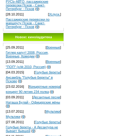
РУСЬ-АВТО, пассажирские
перевозки Псков - Санкт-
Петербург - Псков
(
0
)
[28.10.2011]
[
Услуги.
]
Пассажирские перевозки по
маршруту Псков - Санкт-
Петербург - Псков
(
0
)
Новое: кино/аудитека
[25.09.2011]
[
Военные
]
Гитлер капут! 2008, Россия,
Военные, Комедии
(
0
)
[13.09.2011]
[
Военные
]
"ПОП" (х/ф 2010, Россия)
(
0
)
[04.03.2015]
[
Голубые береты
]
Ансамбль "Голубые Береты" в
Пскове
(
0
)
[23.02.2016]
[
Концертные номера
]
концерт 90 летию 234 полка
(
0
)
[03.09.2011]
[
Десантные песни
]
Наташа Булай - Офицерские жёны
(
0
)
[13.07.2011]
[
Мультики
]
Мультики
(
0
)
[27.08.2011]
[
Голубые береты
]
Голубые береты - А Десантура не
бывает бывшей
(
0
)