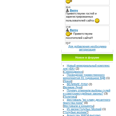
Для добавления необходима
авторизация
Новое в форуме
Новый мемориальный комплекс
для «БК»
(2)
[
Северодвинск
]
Проведение торжественного
мероприятия 81 годовщине ВДВ
(1)
[
Локня
]
ВЕЛИКИЕ ЛУКИ
(2)
[
Великие Луки
]
Почему отменили выборы судей
и советскиесудебные законы?
(3)
[
Политика
]
фестиваль "во славу десантного
братства поем"
(0)
[
Фестивали и концерты
]
Из жизни Голубых Молний
(1)
[
"Голубые молнии"
]
Агентству WADA выгодно