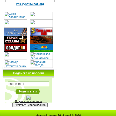
vpk-vysota.ucoz.org
Подписка на новости
Подписаться письмом
Наш сайт живет
5648
дней © 2026