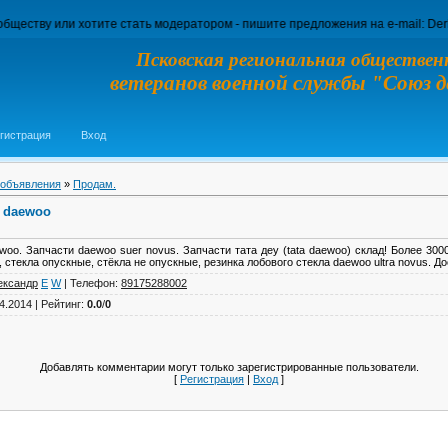
ли хотите стать модератором - пишите предложения на e-mail: Derkyl@ya.ru
Псковская региональная обществен
ветеранов военной службы "Союз 
гистрация
Вход
 объявления
»
Продам.
a daewoo
woo. Запчасти daewoo suer novus. Запчасти тата деу (tata daewoo) склад! Более 3000
 стекла опускные, стёкла не опускные, резинка лобового стекла daewoo ultra novus. Д
ександр
E
W
|
Телефон
:
89175288002
04.2014 |
Рейтинг
:
0.0
/
0
Добавлять комментарии могут только зарегистрированные пользователи.
[
Регистрация
|
Вход
]