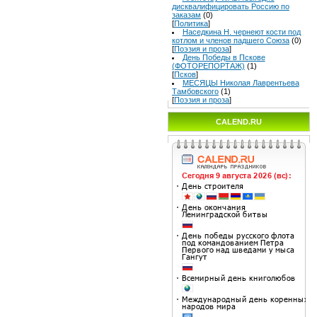
дисквалифицировать Россию по
заказам
(0)
[
Политика
]
Наседкина Н. чернеют кости под
котлом и членов падшего Союза
(0)
[
Поэзия и проза
]
День Победы в Пскове
(ФОТОРЕПОРТАЖ)
(1)
[
Псков
]
МЕСЯЦЫ Николая Лаврентьева
Тамбовского
(1)
[
Поэзия и проза
]
CALEND.RU