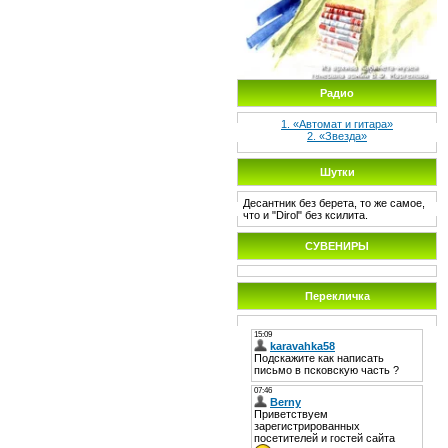
Радио
1. «Автомат и гитара»
2. «Звезда»
Шутки
Десантник без берета, то же самое,
что и "Dirol" без ксилита.
СУВЕНИРЫ
Перекличка