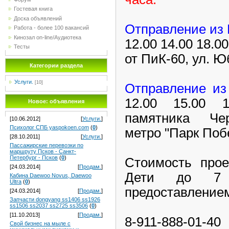
Гостевая книга
Доска объявлений
Отправление из 
Работа - более 100 вакансий
Кинозал on-line/Аудиотека
12.00 14.00 18.00
Тесты
от ПиК-60, ул. Ю
Категории раздела
Услуги.
[10]
Отправление из
12.00 15.00 1
Новое: объявления
памятника Чер
[10.06.2012]
[
Услуги.
]
Психолог СПБ yaspokoen.com
(
0
)
метро "Парк Поб
[28.10.2011]
[
Услуги.
]
Пассажирские перевозки по
маршруту Псков - Санкт-
Петербург - Псков
(
0
)
Стоимость прое
[24.03.2014]
[
Продам.
]
Дети до 7 
Кабина Daewoo Novus, Daewoo
Ultra
(
0
)
предоставлением
[24.03.2014]
[
Продам.
]
Запчасти dongyang ss1406 ss1926
ss1506 ss2037 ss2725 ss3506
(
0
)
[11.10.2013]
[
Продам.
]
8-911-888-01-4
Свой бизнес на мыле с