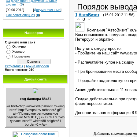
За други своя. (Документальный
Порядок вывода
фильм )
(
0
)
[09.06.2012]
[
Документальные
]
1
АвтоВизит
(15.01.2012 11:56)
Нас зовут спецназ
(
0
)
0
Компания "АвтоВизит" объ
Наш опрос
Вам возможность получить скидк
Петербург и обратно.
Оцените наш сайт
Отлично
Получить скидку просто:
Хорошо
- Пройдите на наш сайт www.avto
Нормально
- Распечатайте купон на скидку
Результаты
|
Архив опросов
Всего ответов:
210
- При бронировании места сообщ
Друзья сайта
- Передайте водителю купон при
Акция действительна с 11 января
Скидка действительна при предъ
код баннера 88х31
фирм-перевозчиков.
<a href="http://www.vdvpskov.ru"><img
src=" http://vdvpskov.ru/baner3.gif"
Дополнительная информация 8-91
alt="Псковское региональное
отделение МООВ ВДВ и ВСпН "Союз
десантников"" width=88 height=31
border=0></a>
Добавлять комментарии мог