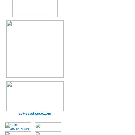
vpk-vysota.ucoz.org