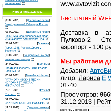
минимальными рисками и
www.avtovizit.co
вложениями!
(
0
)
Новое: кино/аудитека
Бесплатный Wi-F
[03.09.2011]
[
Десантные песни
]
Вики Цыгановой Офицеры России
(
0
)
Доставка в аэ
[03.09.2011]
[
Десантные песни
]
Вика Цыганова Андреевский флаг-
Пулково-2 Ст
VikaTsiganova Andreevskiy Flag
(
0
)
[28.09.2011]
[
Военные
]
аэропорт - 100 р
Порох 1985, Россия, Драмы,
Военные
(
0
)
[13.07.2011]
[
Концертные номера
]
Мы работаем дл
Концертные номера
(
0
)
[24.09.2011]
[
Военные
]
Брестская крепость 2010, Россия,
Добавил
:
АвтоВи
Военные
(
0
)
[03.09.2011]
[
Михайлов Михаил
]
лицо
:
Лариса
E
ПАТРИОТИЧЕСКИЕ ПЕСНИ
ИСПОЛНЯЕТ МИХАИЛ
01-40
МИХАЙЛОВ
(
0
)
[23.10.2011]
[
Разное
]
Просмотров
:
966
Спецназ.
(
0
)
[08.07.2011]
[
Грузия
]
31.12.2013 |
Рейт
ЦХИНВАЛ. ОСЕТИЯ. РОССИЯ.
(
0
)
[11.09.2011]
[
Документальные
]
Всего комментариев
:
1