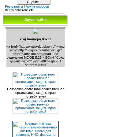
Результаты
|
Архив опросов
Всего ответов:
210
Друзья сайта
код баннера 88х31
<a href="http://www.vdvpskov.ru"><img
src=" http://vdvpskov.ru/baner3.gif"
alt="Псковское региональное
отделение МООВ ВДВ и ВСпН "Союз
десантников"" width=88 height=31
border=0></a>
Псковская областная общественная
организация защиты прав
потребителей