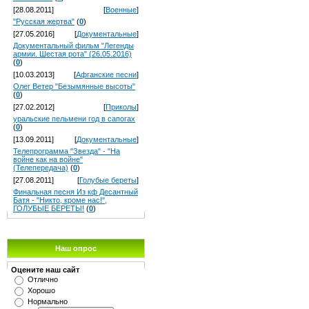
[28.08.2011]
[
Военные
]
"Русская жертва"
(
0
)
[27.05.2016]
[
Документальные
]
Документальный фильм "Легенды
армии. Шестая рота" (26.05.2016)
(
0
)
[10.03.2013]
[
Афганские песни
]
Олег Ветер "Безымянные высоты"
(
0
)
[27.02.2012]
[
Приколы
]
уральские пельмени год в сапогах
(
0
)
[13.09.2011]
[
Документальные
]
Телепрограмма "Звезда" - "На
войне как на войне"
(Телепередача)
(
0
)
[27.08.2011]
[
Голубые береты
]
Финальная песня Из кф Десантный
Батя - "Никто, кроме нас!",
ГОЛУБЫЕ БЕРЕТЫ!
(
0
)
Наш опрос
Оцените наш сайт
Отлично
Хорошо
Нормально