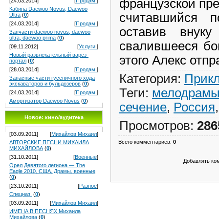
французской прес
[24.03.2014]
[
Продам.
]
Кабина Daewoo Novus, Daewoo
считавшийся п
Ultra
(
0
)
[24.03.2014]
[
Продам.
]
оставив внуку 
Запчасти daewoo novus, daewoo
ultra, daewoo prima
(
0
)
свалившееся бо
[09.11.2012]
[
Услуги.
]
Новый pазвлекательный варез-
этого Алекс отпр
портал
(
0
)
[28.03.2014]
[
Продам.
]
Категория
:
Прик
Запасные части гусеничного хода
экскаваторов и бульдозеров
(
0
)
Теги
:
мелодрам
[24.03.2014]
[
Продам.
]
Амортизатор Daewoo Novus
(
0
)
сечение
,
Россия
Новое: кино/аудитека
Просмотров
:
286
[03.09.2011]
[
Михайлов Михаил
]
Всего комментариев
:
0
АВТОРСКИЕ ПЕСНИ МИХАИЛА
МИХАЙЛОВА
(
0
)
[31.10.2011]
[
Военные
]
Добавлять ко
Орел Девятого легиона — The
Eagle 2010, США, Драмы, военные
(
0
)
[23.10.2011]
[
Разное
]
Спецназ.
(
0
)
[03.09.2011]
[
Михайлов Михаил
]
ИМЕНА В ПЕСНЯХ Михаила
Михайлова
(
0
)