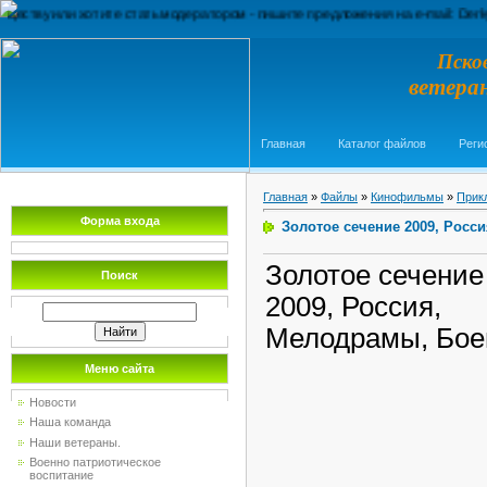
или хотите стать модератором - пишите предложения на e-mail: Derkyl@ya.r
Пско
ветера
Главная
Каталог файлов
Реги
Главная
»
Файлы
»
Кинофильмы
»
Прик
Форма входа
Золотое сечение 2009, Росс
Золотое сечение
Поиск
2009, Россия,
Мелодрамы, Бое
Меню сайта
Новости
Наша команда
Наши ветераны.
Военно патриотическое
воспитание