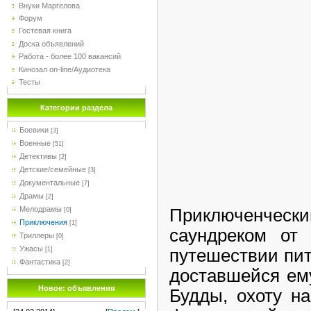
Внуки Маргелова
Форум
Гостевая книга
Доска объявлений
Работа - более 100 вакансий
Кинозал on-line/Аудиотека
Тесты
Категории раздела
Боевики
[3]
Военные
[51]
Детективы
[2]
Детские/семейные
[3]
Документальные
[7]
Драмы
[2]
Мелодрамы
Приключенческ
[0]
Приключения
[1]
саундреком от
Триллеры
[0]
Ужасы
путешествии пит
[1]
Фантастика
[2]
доставшейся ему
Новое: объявления
Будды, охоту н