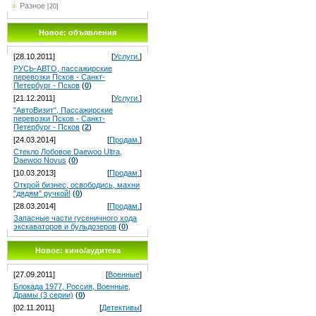
Разное
[20]
Новое: объявления
[28.10.2011]
[
Услуги.
]
РУСЬ-АВТО, пассажирские
перевозки Псков - Санкт-
Петербург - Псков
(
0
)
[21.12.2011]
[
Услуги.
]
"АвтоВизит", Пассажирские
перевозки Псков - Санкт-
Петербург - Псков
(
2
)
[24.03.2014]
[
Продам.
]
Стекло Лобовое Daewoo Ultra,
Daewoo Novus
(
0
)
[10.03.2013]
[
Продам.
]
Открой бизнес, освободись, махни
"дядям" ручкой!
(
0
)
[28.03.2014]
[
Продам.
]
Запасные части гусеничного хода
экскаваторов и бульдозеров
(
0
)
Новое: кино/аудитека
[27.09.2011]
[
Военные
]
Блокада 1977, Россия, Военные,
Драмы (3 серии)
(
0
)
[02.11.2011]
[
Детективы
]