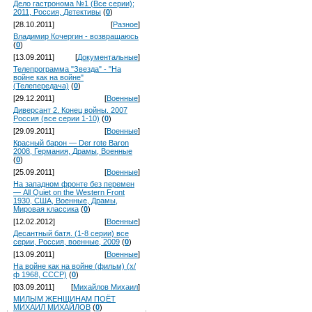
Дело гастронома №1 (Все серии);
2011, Россия, Детективы
(
0
)
[28.10.2011]
[
Разное
]
Владимир Кочергин - возвращаюсь
(
0
)
[13.09.2011]
[
Документальные
]
Телепрограмма "Звезда" - "На
войне как на войне"
(Телепередача)
(
0
)
[29.12.2011]
[
Военные
]
Диверсант 2. Конец войны. 2007
Россия (все серии 1-10)
(
0
)
[29.09.2011]
[
Военные
]
Красный барон — Der rote Baron
2008, Германия, Драмы, Военные
(
0
)
[25.09.2011]
[
Военные
]
На западном фронте без перемен
— All Quiet on the Western Front
1930, США, Военные, Драмы,
Мировая классика
(
0
)
[12.02.2012]
[
Военные
]
Десантный батя. (1-8 серии) все
серии, Россия, военные, 2009
(
0
)
[13.09.2011]
[
Военные
]
На войне как на войне (фильм) (х/
ф 1968, СССР)
(
0
)
[03.09.2011]
[
Михайлов Михаил
]
МИЛЫМ ЖЕНЩИНАМ ПОЁТ
МИХАИЛ МИХАЙЛОВ
(
0
)