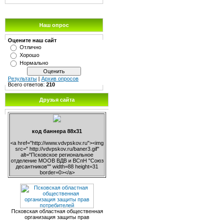
Наш опрос
Оцените наш сайт
Отлично
Хорошо
Нормально
Результаты
|
Архив опросов
Всего ответов:
210
Друзья сайта
код баннера 88х31
<a href="http://www.vdvpskov.ru"><img
src=" http://vdvpskov.ru/baner3.gif"
alt="Псковское региональное
отделение МООВ ВДВ и ВСпН "Союз
десантников"" width=88 height=31
border=0></a>
Псковская областная общественная
организация защиты прав