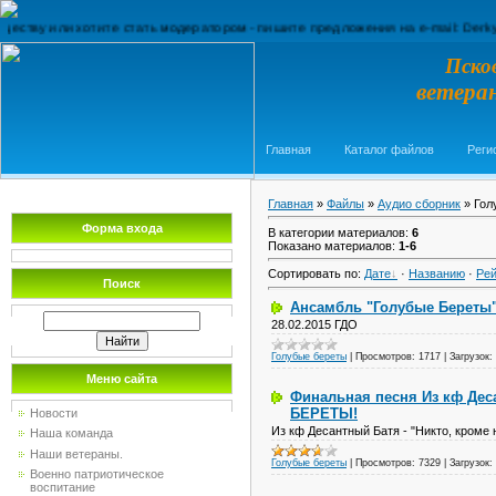
или хотите стать модератором - пишите предложения на e-mail: Derkyl@ya.
Пско
ветера
Главная
Каталог файлов
Реги
Главная
»
Файлы
»
Аудио сборник
» Гол
Форма входа
В категории материалов
:
6
Показано материалов
:
1-6
Сортировать по
:
Дате
·
Названию
·
Рей
Поиск
Ансамбль "Голубые Береты"
28.02.2015 ГДО
Голубые береты
|
Просмотров:
1717
|
Загрузок:
Меню сайта
Финальная песня Из кф Деса
БЕРЕТЫ!
Новости
Из кф Десантный Батя - "Никто, кром
Наша команда
Наши ветераны.
Голубые береты
|
Просмотров:
7329
|
Загрузок:
Военно патриотическое
воспитание