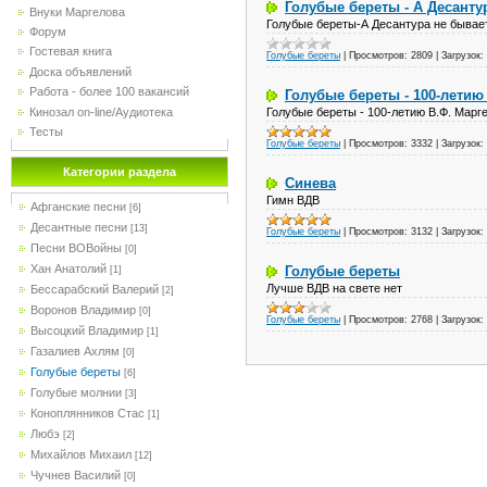
Голубые береты - А Десант
Внуки Маргелова
Голубые береты-А Десантура не быва
Форум
Гостевая книга
Голубые береты
|
Просмотров:
2809
|
Загрузок:
Доска объявлений
Работа - более 100 вакансий
Голубые береты - 100-летию
Кинозал on-line/Аудиотека
Голубые береты - 100-летию В.Ф. Марг
Тесты
Голубые береты
|
Просмотров:
3332
|
Загрузок:
Категории раздела
Синева
Гимн ВДВ
Афганские песни
[6]
Десантные песни
[13]
Голубые береты
|
Просмотров:
3132
|
Загрузок:
Песни ВОВойны
[0]
Хан Анатолий
Голубые береты
[1]
Лучше ВДВ на свете нет
Бессарабский Валерий
[2]
Воронов Владимир
[0]
Голубые береты
|
Просмотров:
2768
|
Загрузок:
Высоцкий Владимир
[1]
Газалиев Ахлям
[0]
Голубые береты
[6]
Голубые молнии
[3]
Коноплянников Стас
[1]
Любэ
[2]
Михайлов Михаил
[12]
Чучнев Василий
[0]