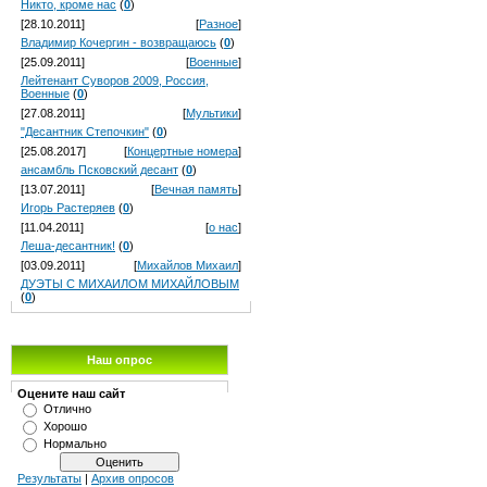
Никто, кроме нас
(
0
)
[28.10.2011]
[
Разное
]
Владимир Кочергин - возвращаюсь
(
0
)
[25.09.2011]
[
Военные
]
Лейтенант Суворов 2009, Россия,
Военные
(
0
)
[27.08.2011]
[
Мультики
]
"Десантник Степочкин"
(
0
)
[25.08.2017]
[
Концертные номера
]
ансамбль Псковский десант
(
0
)
[13.07.2011]
[
Вечная память
]
Игорь Растеряев
(
0
)
[11.04.2011]
[
о нас
]
Леша-десантник!
(
0
)
[03.09.2011]
[
Михайлов Михаил
]
ДУЭТЫ С МИХАИЛОМ МИХАЙЛОВЫМ
(
0
)
Наш опрос
Оцените наш сайт
Отлично
Хорошо
Нормально
Результаты
|
Архив опросов