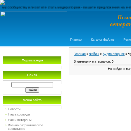
обществу или хотите стать модератором - пишите предложения на e-mail: De
Пско
ветера
Главная
Каталог файлов
Реги
Главная
»
Файлы
»
Аудио сборник
» Ч
Форма входа
В категории материалов
:
0
Не найдено ма
Поиск
Меню сайта
Новости
Наша команда
Наши ветераны.
Военно патриотическое
воспитание