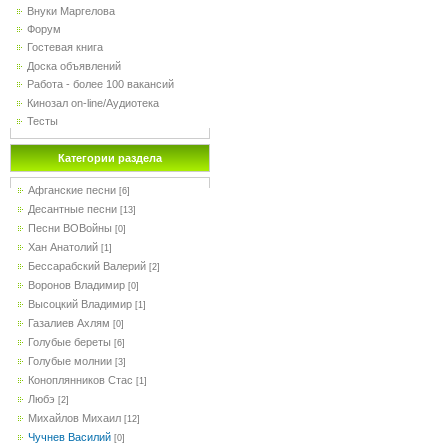
Внуки Маргелова
Форум
Гостевая книга
Доска объявлений
Работа - более 100 вакансий
Кинозал on-line/Аудиотека
Тесты
Категории раздела
Афганские песни
[6]
Десантные песни
[13]
Песни ВОВойны
[0]
Хан Анатолий
[1]
Бессарабский Валерий
[2]
Воронов Владимир
[0]
Высоцкий Владимир
[1]
Газалиев Ахлям
[0]
Голубые береты
[6]
Голубые молнии
[3]
Коноплянников Стас
[1]
Любэ
[2]
Михайлов Михаил
[12]
Чучнев Василий
[0]