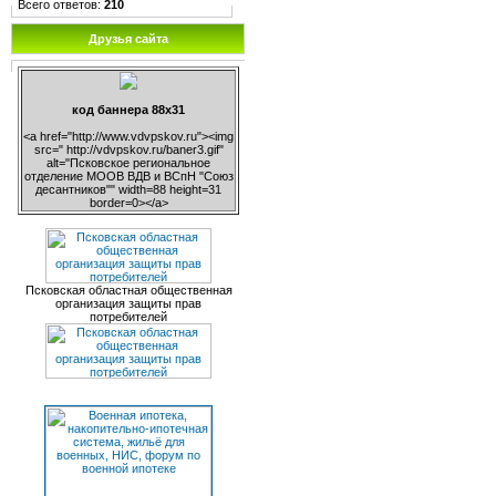
Всего ответов:
210
Друзья сайта
код баннера 88х31
<a href="http://www.vdvpskov.ru"><img
src=" http://vdvpskov.ru/baner3.gif"
alt="Псковское региональное
отделение МООВ ВДВ и ВСпН "Союз
десантников"" width=88 height=31
border=0></a>
Псковская областная общественная
организация защиты прав
потребителей