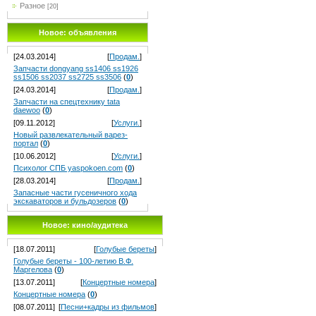
Разное
[20]
Новое: объявления
[24.03.2014]
[
Продам.
]
Запчасти dongyang ss1406 ss1926
ss1506 ss2037 ss2725 ss3506
(
0
)
[24.03.2014]
[
Продам.
]
Запчасти на спецтехнику tata
daewoo
(
0
)
[09.11.2012]
[
Услуги.
]
Новый pазвлекательный варез-
портал
(
0
)
[10.06.2012]
[
Услуги.
]
Психолог СПБ yaspokoen.com
(
0
)
[28.03.2014]
[
Продам.
]
Запасные части гусеничного хода
экскаваторов и бульдозеров
(
0
)
Новое: кино/аудитека
[18.07.2011]
[
Голубые береты
]
Голубые береты - 100-летию В.Ф.
Маргелова
(
0
)
[13.07.2011]
[
Концертные номера
]
Концертные номера
(
0
)
[08.07.2011]
[
Песни+кадры из фильмов
]