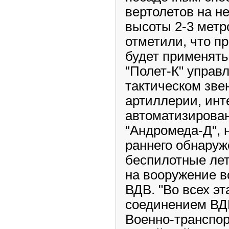
вертолетов на н
высоты 2-3 метр
отметили, что п
будет применять
"Полет-К" управ
тактическом зве
артиллерии, инт
автоматизирова
"Андромеда-Д", 
раннего обнаруж
беспилотные ле
на вооружение в
ВДВ. "Во всех э
соединением ВД
Военно-транспор