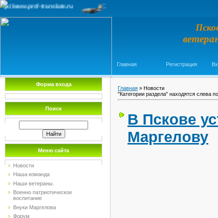
slate.ru
Пско
ветера
Главная
Регистрация
Вх
Форма входа
Главная
»
Новости
"Категории раздела" находятся слева п
Поиск
В Пскове у
Маргелову
Меню сайта
Новости
Наша команда
Наши ветераны.
Военно патриотическое
воспитание
Внуки Маргелова
Форум