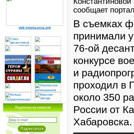
Константиновой
сообщает портал
В съемках ф
vpk-vysota.ucoz.org
принимали 
76-ой десан
конкурсе во
и радиопрогр
проходил в 
около 350 р
России от К
Подписка на новости
Хабаровска.