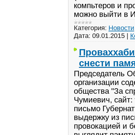
компьтеров и пр
можно выйти в И
Категория:
Новости
Дата:
09.01.2015
|
К
Проваххаби
снести памя
Председатель О
организации сод
общества "За сп
Чумиевич, сайт: 
письмо Губернат
выдержку из пись
провокацией и 
выглядит памятн