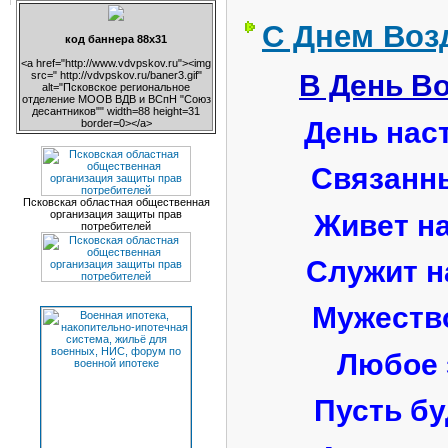
С Днем Воз
код баннера 88х31
<a href="http://www.vdvpskov.ru"><img
src=" http://vdvpskov.ru/baner3.gif"
В День В
alt="Псковское региональное
отделение МООВ ВДВ и ВСпН "Союз
десантников"" width=88 height=31
День нас
border=0></a>
Связанны
Псковская областная общественная
организация защиты прав
Живет на
потребителей
Служит н
Мужество
Любое 
Пусть бу