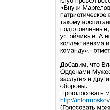
клуб провёл вос
«Внуки Маргелов
патриотическое 
такому воспитан
подготовленные,
устойчивые. А е
коллективизма и 
команду»,- отме
Добавим, что В
Орденами Мужес
заслуги» и друг
обороны.
Проголосовать м
http://informpsko
(Голосовать мож