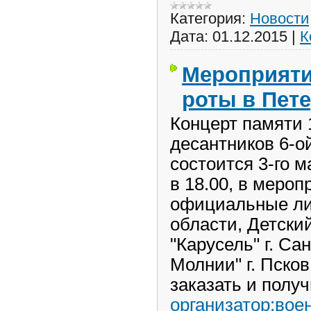
Категория:
Новости
Дата:
01.12.2015
|
К
Мероприяти
роты в Пет
Концерт памяти 
десантников 6-о
состоится 3-го 
в 18.00, в меро
официальные ли
области, Детски
"Карусель" г. Са
Молнии" г. Пско
заказать и полу
организатор:вое