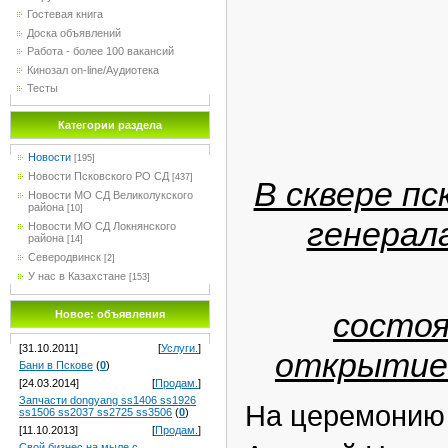
Гостевая книга
Доска объявлений
Работа - более 100 вакансий
Кинозал on-line/Аудиотека
Тесты
Категории раздела
Новости
[195]
Новости Псковского РО СД
[437]
В сквере п
Новости МО СД Великолукского
района
[10]
генерал
Новости МО СД Локнянского
района
[14]
Северодвинск
[2]
У нас в Казахстане
[153]
состо
Новое: объявления
[31.10.2011]
[
Услуги.
]
открытие
Бани в Пскове
(
0
)
[24.03.2014]
[
Продам.
]
Запчасти dongyang ss1406 ss1926
На церемонию 
ss1506 ss2037 ss2725 ss3506
(
0
)
[11.10.2013]
[
Продам.
]
Свой бизнес на мыле с