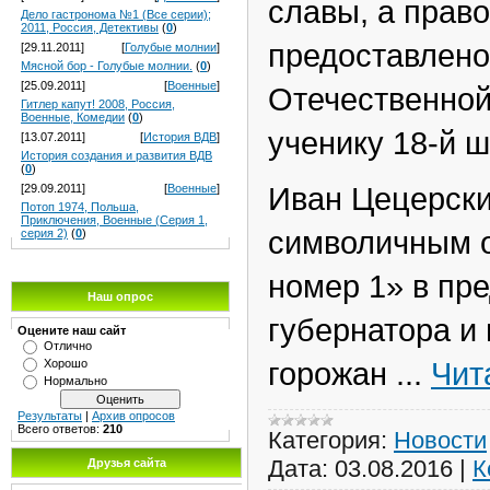
славы, а прав
Дело гастронома №1 (Все серии);
2011, Россия, Детективы
(
0
)
предоставлено
[29.11.2011]
[
Голубые молнии
]
Мясной бор - Голубые молнии.
(
0
)
[25.09.2011]
[
Военные
]
Отечественной
Гитлер капут! 2008, Россия,
Военные, Комедии
(
0
)
ученику 18-й 
[13.07.2011]
[
История ВДВ
]
История создания и развития ВДВ
(
0
)
Иван Цецерски
[29.09.2011]
[
Военные
]
Потоп 1974, Польша,
Приключения, Военные (Серия 1,
символичным о
серия 2)
(
0
)
номер 1» в пр
Наш опрос
губернатора и
Оцените наш сайт
Отлично
горожан
...
Чит
Хорошо
Нормально
Результаты
|
Архив опросов
Всего ответов:
210
Категория:
Новости
Дата:
03.08.2016
|
К
Друзья сайта