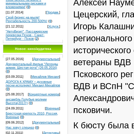
Алексей Науме
минимальными рисками и
вложениями!
(
0
)
Цецерский, гл
[11.07.2014]
[
Продам.
]
Свой бизнес на мыле!
Рентабельность 200-500%!
(
0
)
Игорь Калашни
[21.12.2011]
[
Услуги.
]
"АвтоВизит", Пассажирские
перевозки Псков - Санкт-
регионального
Петербург - Псков
(
2
)
исторического
Новое: кино/аудитека
[27.05.2016]
[
Документальные
]
ветераны ВДВ 
Документальный фильм "Легенды
армии. Шестая рота" (26.05.2016)
(
0
)
Псковского ре
[03.09.2011]
[
Михайлов Михаил
]
ДОРОГА К ХРАМУ – духовные
ВДВ и ВСпН "С
песни исполняет Михаил Михайлов
(
0
)
[25.08.2017]
[
Концертные номера
]
Александрович
ансамбль Голубые молнии
Высота(2017г)
(
0
)
псковичи.
[24.09.2011]
[
Военные
]
Брестская крепость 2010, Россия,
Военные
(
0
)
К бюсту была 
[09.06.2012]
[
Документальные
]
Нас зовут спецназ
(
0
)
[02.11.2011]
[
Детективы
]