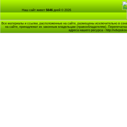
Наш сайт живет
5646
дней © 2026
Все материалы и ссылки, расположенные на сайте, размещены исключительно в озна
на сайте, принадлежат их законным владельцам (правообладателям). Перепечатка 
адреса нашего ресурса - http://vdvpsk