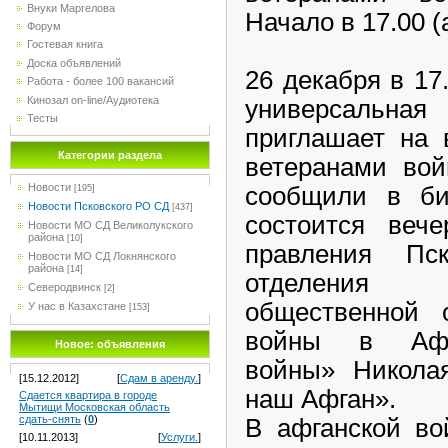
Внуки Маргелова
Начало в 17.00 (
Форум
Гостевая книга
Доска объявлений
26 декабря в 17
Работа - более 100 вакансий
Кинозал on-line/Аудиотека
универсальная
Тесты
приглашает на 
Категории раздела
ветеранами вой
Новости
сообщили в би
[195]
Новости Псковского РО СД
[437]
состоится вече
Новости МО СД Великолукского
района
[10]
правления Пск
Новости МО СД Локнянского
района
[14]
отделения
Северодвинск
[2]
общественной 
У нас в Казахстане
[153]
войны в Афг
Новое: объявления
войны» Никола
[15.12.2012]
[
Сдам в аренду.
]
наш Афган».
Сдается квартира в городе
Мытищи Московская область
сдать-снять
(
0
)
В афганской во
[10.11.2013]
[
Услуги.
]