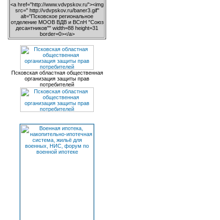
<a href="http://www.vdvpskov.ru"><img
src=" http://vdvpskov.ru/baner3.gif"
alt="Псковское региональное
отделение МООВ ВДВ и ВСпН "Союз
десантников"" width=88 height=31
border=0></a>
Псковская областная общественная
организация защиты прав
потребителей