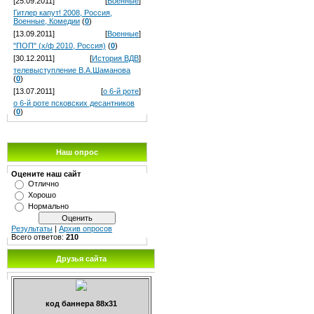
[25.09.2011]
[
Военные
]
Гитлер капут! 2008, Россия,
Военные, Комедии
(
0
)
[13.09.2011]
[
Военные
]
"ПОП" (х/ф 2010, Россия)
(
0
)
[30.12.2011]
[
История ВДВ
]
телевыступление В.А.Шаманова
(
0
)
[13.07.2011]
[
о 6-й роте
]
о 6-й роте псковских десантников
(
0
)
Наш опрос
Оцените наш сайт
Отлично
Хорошо
Нормально
Результаты
|
Архив опросов
Всего ответов:
210
Друзья сайта
код баннера 88х31