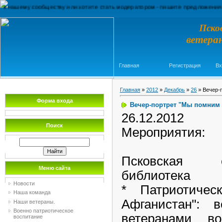
ему сообществу или хотите стать модератором - пишите предложения на e-ma
Пско
ветера
Главная
Регистрация
Вх
Главная
»
2012
»
Декабрь
»
26
» Вечер-
Форма входа
Вечер-портрет "Мы помним
26.12.2012
Поиск
Мероприятия:
Псковская 
Меню сайта
библиотека
Новости
* Патриотичес
Наша команда
Афганистан": 
Наши ветераны.
Военно патриотическое
ветеранами во
воспитание