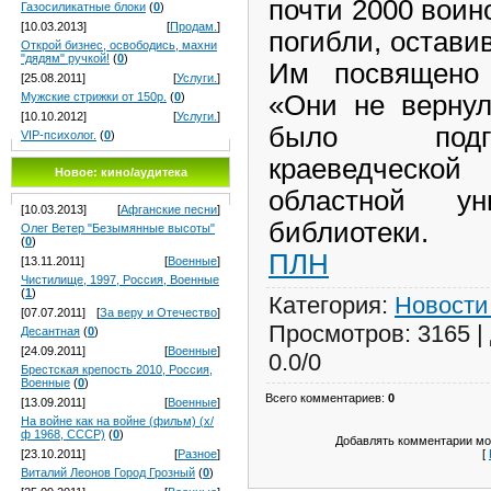
почти 2000 воино
Газосиликатные блоки
(
0
)
[10.03.2013]
[
Продам.
]
погибли, остави
Открой бизнес, освободись, махни
"дядям" ручкой!
(
0
)
Им посвящено 
[25.08.2011]
[
Услуги.
]
«Они не вернул
Мужские стрижки от 150р.
(
0
)
[10.10.2012]
[
Услуги.
]
было подго
VIP-психолог.
(
0
)
краеведческой
Новое: кино/аудитека
областной ун
[10.03.2013]
[
Афганские песни
]
библиотеки.
Олег Ветер "Безымянные высоты"
(
0
)
ПЛН
[13.11.2011]
[
Военные
]
Чистилище, 1997, Россия, Военные
(
1
)
Категория
:
Новости
[07.07.2011]
[
За веру и Отечество
]
Просмотров
: 3165 |
Десантная
(
0
)
[24.09.2011]
[
Военные
]
0.0
/
0
Брестская крепость 2010, Россия,
Военные
(
0
)
Всего комментариев
:
0
[13.09.2011]
[
Военные
]
На войне как на войне (фильм) (х/
ф 1968, СССР)
(
0
)
Добавлять комментарии мог
[
[23.10.2011]
[
Разное
]
Виталий Леонов Город Грозный
(
0
)