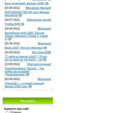
Быть мужчиной. фильм о ВДВ.
(
0
)
[03.09.2011]
[
Михайлов Михаил
]
ДОРОЖНЫЕ ПЕСНИ поет Михаил
Михайлов
(
0
)
[18.07.2011]
[
Афганские песни
]
Учебка ВДВ
(
0
)
[29.09.2011]
[
Военные
]
Балтийское небо 1960, Россия,
Драмы, Военные (Серия 1, серия
2)
(
0
)
[25.09.2011]
[
Военные
]
Враги 2007, Россия, Военные
(
0
)
[10.09.2011]
[
История ВДВ
]
"С неба на землю в бой !" ("From
sky to earth for the fight!") - 03
(
0
)
[13.09.2011]
[
Документальные
]
Телепрограмма "Звезда" - "На
войне как на войне"
(Телепередача)
(
0
)
[03.09.2011]
[
Военные
]
«Проры́в» — художественный
фильм 2006 года.
(
0
)
Наш опрос
Оцените наш сайт
Отлично