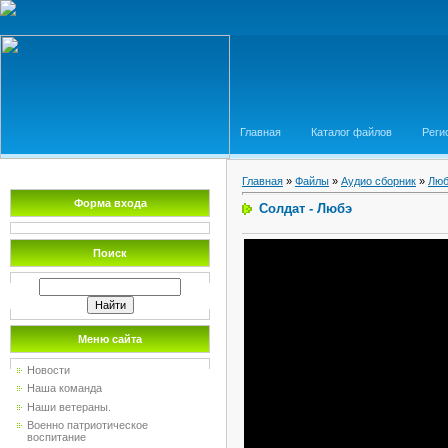
Главная
Каталог файлов
Реги
Главная
»
Файлы
»
Аудио сборник
»
Лю
Форма входа
Солдат - Любэ
Поиск
Меню сайта
Новости
Наша команда
Наши ветераны.
Военно патриотическое
воспитание