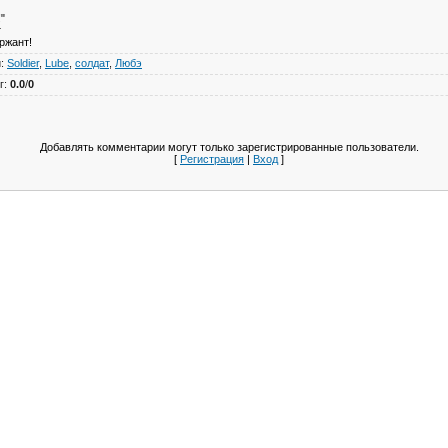
"
т
ржант!
и
:
Soldier
,
Lube
,
солдат
,
Любэ
г
:
0.0
/
0
Добавлять комментарии могут только зарегистрированные пользователи.
[
Регистрация
|
Вход
]