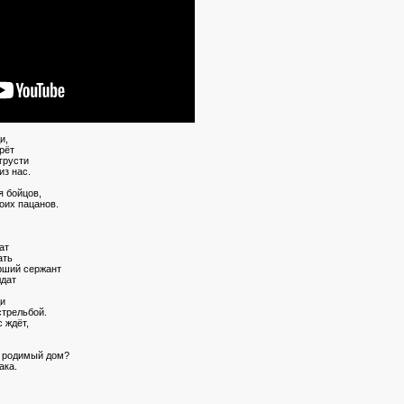
и,
рёт
 грусти
из нас.
я бойцов,
оих пацанов.
ат
ать
рший сержант
лдат
ди
стрельбой.
с ждёт,
ш родимый дом?
ака.