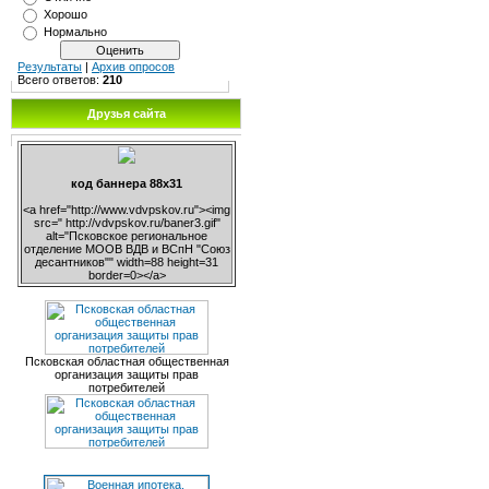
Хорошо
Нормально
Результаты
|
Архив опросов
Всего ответов:
210
Друзья сайта
код баннера 88х31
<a href="http://www.vdvpskov.ru"><img
src=" http://vdvpskov.ru/baner3.gif"
alt="Псковское региональное
отделение МООВ ВДВ и ВСпН "Союз
десантников"" width=88 height=31
border=0></a>
Псковская областная общественная
организация защиты прав
потребителей