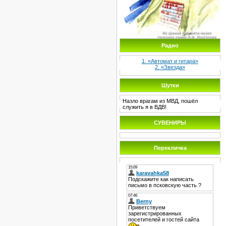
Радио
1. «Автомат и гитара»
2. «Звезда»
Шутки
Назло врагам из МВД, пошёл
служить я в ВДВ!
СУВЕНИРЫ
Перекличка