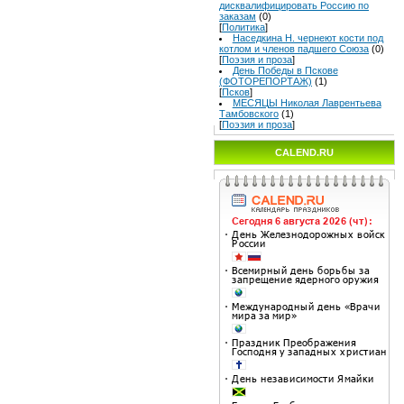
дисквалифицировать Россию по
заказам
(0)
[
Политика
]
Наседкина Н. чернеют кости под
котлом и членов падшего Союза
(0)
[
Поэзия и проза
]
День Победы в Пскове
(ФОТОРЕПОРТАЖ)
(1)
[
Псков
]
МЕСЯЦЫ Николая Лаврентьева
Тамбовского
(1)
[
Поэзия и проза
]
CALEND.RU