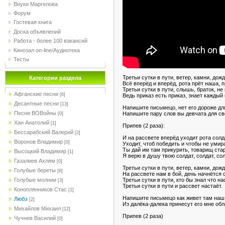
Внуки Маргелова
Форум
Гостевая книга
Доска объявлений
Работа - более 100 вакансий
Кинозал on-line/Аудиотека
Тесты
Третьи сутки в пути, ветер, камни, дожд
Категории раздела
Всё вперёд и вперёд, рота прёт наша, п
Третьи сутки в пути, слышь, браток, не
Афганские песни
[6]
Ведь приказ есть приказ, знает каждый 
Десантные песни
[13]
Напишите письмецо, нет его дороже дл
Песни ВОВойны
Напишите пару слов вы девчата для св
[0]
Хан Анатолий
[1]
Припев (2 раза):
Бессарабский Валерий
[2]
И на рассвете вперёд уходит рота солд
Воронов Владимир
[0]
Уходит, чтоб победить и чтобы не умир
Ты дай им там прикурить, товарищ ста
Высоцкий Владимир
[1]
Я верю в душу твою солдат, солдат, со
Газалиев Ахлям
[0]
Третьи сутки в пути, ветер, камни, дож
Голубые береты
[6]
На рассвете нам в бой, день начнётся 
Третьи сутки в пути, кто бы знал что на
Голубые молнии
[3]
Третьи сутки в пути и рассвет настаёт.
Коноплянников Стас
[1]
Напишите письмецо как живет там на
Любэ
[2]
Из далёка-далека принесут его мне обл
Михайлов Михаил
[12]
Припев (2 раза)
Чучнев Василий
[0]