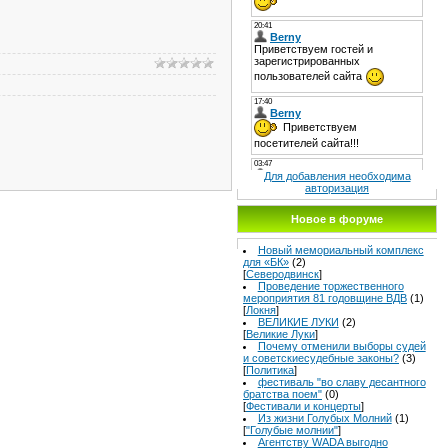
Для добавления необходима
авторизация
Новое в форуме
Новый мемориальный комплекс
для «БК»
(2)
[
Северодвинск
]
Проведение торжественного
мероприятия 81 годовщине ВДВ
(1)
[
Локня
]
ВЕЛИКИЕ ЛУКИ
(2)
[
Великие Луки
]
Почему отменили выборы судей
и советскиесудебные законы?
(3)
[
Политика
]
фестиваль "во славу десантного
братства поем"
(0)
[
Фестивали и концерты
]
Из жизни Голубых Молний
(1)
[
"Голубые молнии"
]
Агентству WADA выгодно