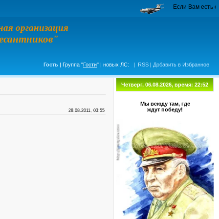
Если Вам есть о чем рассказ
ная организация
десантников"
Гость
| Группа "
Гости
" | новых ЛС:
|
RSS
|
Добавить в Избранное
Четверг, 06.08.2026, время: 22:52
Мы всюду там, где
ждут победу!
28.08.2011, 03:55