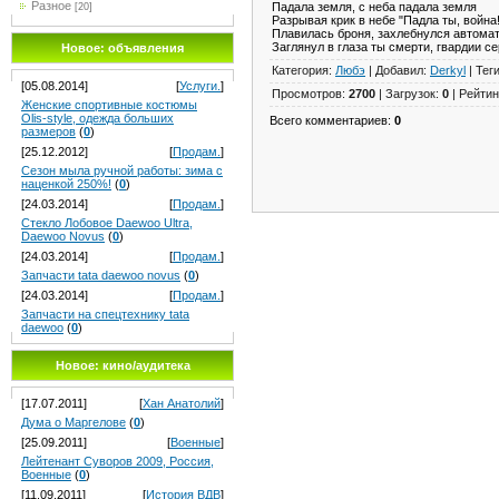
Разное
Падала земля, с неба падала земля
[20]
Разрывая крик в небе "Падла ты, война!
Плавилась броня, захлебнулся автома
Заглянул в глаза ты смерти, гвардии се
Новое: объявления
Категория
:
Любэ
|
Добавил
:
Derkyl
|
Тег
[05.08.2014]
[
Услуги.
]
Просмотров
:
2700
|
Загрузок
:
0
|
Рейтин
Женские спортивные костюмы
Olis-style, одежда больших
Всего комментариев
:
0
размеров
(
0
)
[25.12.2012]
[
Продам.
]
Сезон мыла ручной работы: зима с
наценкой 250%!
(
0
)
[24.03.2014]
[
Продам.
]
Стекло Лобовое Daewoo Ultra,
Daewoo Novus
(
0
)
[24.03.2014]
[
Продам.
]
Запчасти tata daewoo novus
(
0
)
[24.03.2014]
[
Продам.
]
Запчасти на спецтехнику tata
daewoo
(
0
)
Новое: кино/аудитека
[17.07.2011]
[
Хан Анатолий
]
Дума о Маргелове
(
0
)
[25.09.2011]
[
Военные
]
Лейтенант Суворов 2009, Россия,
Военные
(
0
)
[11.09.2011]
[
История ВДВ
]