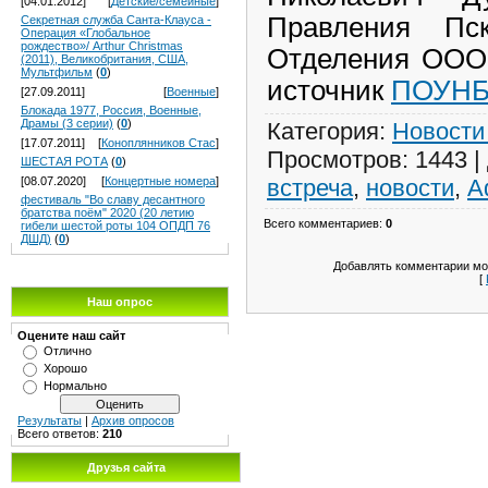
[04.01.2012]
[
Детские/семейные
]
Правления Пск
Секретная служба Санта-Клауса -
Операция «Глобальное
рождество»/ Arthur Christmas
Отделения ООО
(2011), Великобритания, США,
Мультфильм
(
0
)
источник
ПОУН
[27.09.2011]
[
Военные
]
Блокада 1977, Россия, Военные,
Драмы (3 серии)
(
0
)
Категория
:
Новости
[17.07.2011]
[
Коноплянников Стас
]
Просмотров
: 1443 |
ШЕСТАЯ РОТА
(
0
)
встреча
,
новости
,
А
[08.07.2020]
[
Концертные номера
]
фестиваль "Во славу десантного
братства поём" 2020 (20 летию
Всего комментариев
:
0
гибели шестой роты 104 ОПДП 76
ДШД)
(
0
)
Добавлять комментарии мог
[
Наш опрос
Оцените наш сайт
Отлично
Хорошо
Нормально
Результаты
|
Архив опросов
Всего ответов:
210
Друзья сайта