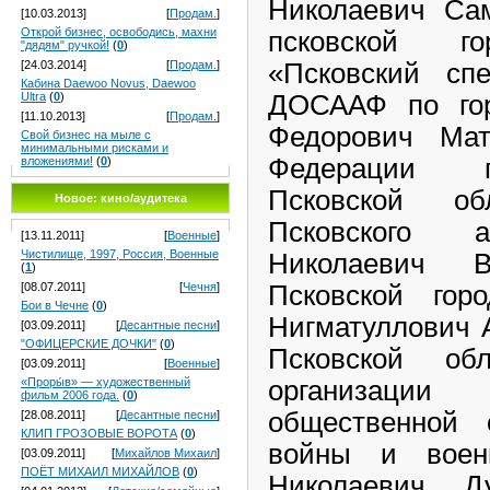
Николаевич Са
[10.03.2013]
[
Продам.
]
Открой бизнес, освободись, махни
псковской го
"дядям" ручкой!
(
0
)
«Псковский сп
[24.03.2014]
[
Продам.
]
Кабина Daewoo Novus, Daewoo
ДОСААФ по гор
Ultra
(
0
)
[11.10.2013]
[
Продам.
]
Федорович Мат
Свой бизнес на мыле с
минимальными рисками и
Федерации п
вложениями!
(
0
)
Псковской о
Новое: кино/аудитека
Псковского а
[13.11.2011]
[
Военные
]
Чистилище, 1997, Россия, Военные
Николаевич 
(
1
)
Псковской гор
[08.07.2011]
[
Чечня
]
Бои в Чечне
(
0
)
Нигматуллович 
[03.09.2011]
[
Десантные песни
]
"ОФИЦЕРСКИЕ ДОЧКИ"
(
0
)
Псковской обл
[03.09.2011]
[
Военные
]
организаци
«Проры́в» — художественный
фильм 2006 года.
(
0
)
общественной 
[28.08.2011]
[
Десантные песни
]
КЛИП ГРОЗОВЫЕ ВОРОТА
(
0
)
войны и воен
[03.09.2011]
[
Михайлов Михаил
]
ПОЁТ МИХАИЛ МИХАЙЛОВ
(
0
)
Николаевич Д