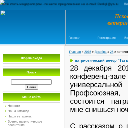
тать модератором - пишите предложения на e-mail: Derkyl@ya.ru
Перевод сай
Пско
ветера
Главная
Регистрация
Вх
Главная
»
2015
»
Декабрь
»
23
» патрио
Форма входа
патриотический вечер "Ты 
28 декабря 20
Поиск
конференц-зал
универсальн
Профсоюзная,
Меню сайта
состоится пат
Новости
мне снишься но
Наша команда
Наши ветераны.
Военно патриотическое
С рассказом о 
воспитание