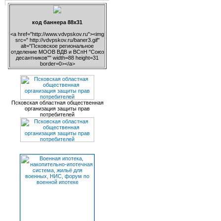
код баннера 88х31
<a href="http://www.vdvpskov.ru"><img
src=" http://vdvpskov.ru/baner3.gif"
alt="Псковское региональное
отделение МООВ ВДВ и ВСпН "Союз
десантников"" width=88 height=31
border=0></a>
Псковская областная общественная
организация защиты прав
потребителей