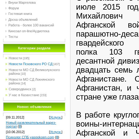
Внуки Маргелова
июле 2015 год
Форум
Михайлович
Гостевая книга
Доска объявлений
Афганской в
Работа - более 100 вакансий
Кинозал on-line/Аудиотека
парашютно-дес
Тесты
гвардейского 
Категории раздела
полка 103 гв
Новости
десантной дивиз
[195]
Новости Псковского РО СД
[437]
двадцать семь 
Новости МО СД Великолукского
района
[10]
Афганистане. 
Новости МО СД Локнянского
района
[14]
Афганистан, и 
Северодвинск
[2]
стране уже глаза
У нас в Казахстане
[153]
Новое: объявления
В работе кругло
[09.11.2012]
[
Услуги.
]
воины-интерна
Новый pазвлекательный варез-
портал
(
0
)
Афганской и Ч
[10.06.2012]
[
Услуги.
]
Психолог СПБ yaspokoen.com
(
0
)